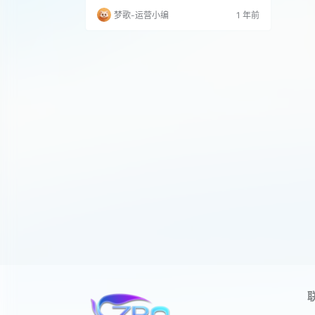
超级方便，实名后可以直接申请陪陪信息，
梦歌-运营小编
1 年前
目前内测期间都是免押申请发布陪陪信息或
者技术信息的 3.安全有保障，平台只要是老
板下单后，不用担心老板跑路或者陪陪服务
不好的，都是可以在线有人工审核，快速解
决你的后顾之忧 4.通过邀请可获得下级用户
的收…