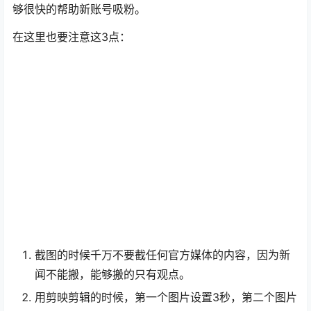
截图的时候千万不要截任何官方媒体的内容，因为新
闻不能搬，能够搬的只有观点。
用剪映剪辑的时候，第一个图片设置3秒，第二个图片
设置2秒，第三个2秒钟一定要提醒用户点头像关注，
因为如果这条视频爆了，就会有很多流量进来，而这
时候账号如果在直播，点击头像就能直接进入直播
间，带来转化。