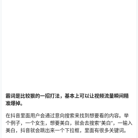
霸词是比较狠的一招打法，基本上可以让视频流量瞬间精
准爆掉。
在抖音里面用户会通过意向搜索来找到想要看的内容。举
个例子，一个女生，想要美白，就会去搜索“美白”，一输入
美白，抖音就会跳出来一个下拉框，里面有很多关键词。
第一步，把这个下拉框里的每个关键词都复制下来，最好
包括二级延伸的关键词。
这些都是最近搜索美白这两个字关联最高的一些长尾关键
词，霸占这些关键词，等到下次用户搜索它们的时候，就