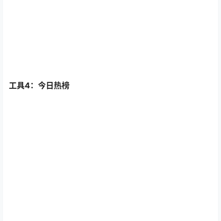
工具4：今日热榜
首先在微博上面点击话题榜，找到热门话题。因为微博的
热搜速度会比抖音快2~3个小时，所以一定要抓住这个时
间差，去找正在爆起来的内容。