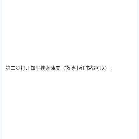
第二步打开知乎搜索油皮（微博小红书都可以）：
知乎里有很多干货知识，选择热门的话题内容全部截图，
不要创作，不要去改动它，因为这是已经被验证过的大家