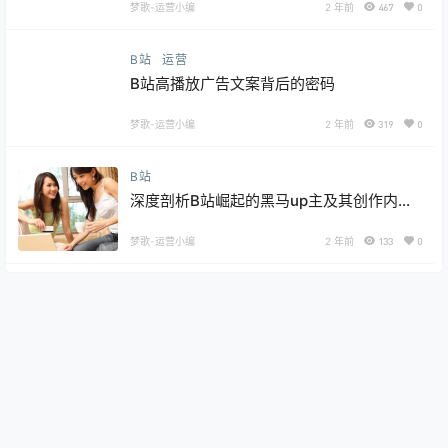
梦歌-运营小编
2 年前
467
0
B站
运营
B站高播放广告文案背后的密码
梦歌-运营小编
2 年前
319
0
B站
深度剖析B站崛起的黑马up主及其创作内容
特色
梦歌-运营小编
2 年前
133
0