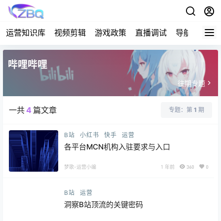
运营知识库
视频剪辑
游戏政策
直播调试
导航
哔哩哔哩
往期专题
一共
4
篇文章
专题：第
1
期
B站
小红书
快手
运营
各平台MCN机构入驻要求与入口
梦歌-运营小编
1 年前
360
0
B站
运营
洞察B站顶流的关键密码